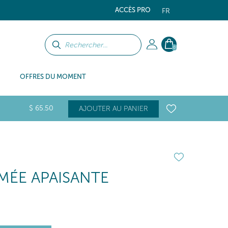
ACCÈS PRO
FR
0
OFFRES DU MOMENT
$
65
.50
AJOUTER AU PANIER
MÉE APAISANTE