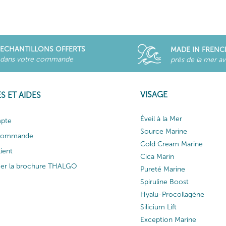
ECHANTILLONS OFFERTS
MADE IN FRENC
dans votre commande
près de la mer a
VISAGE
S ET AIDES
Éveil à la Mer
pte
Source Marine
 commande
Cold Cream Marine
lient
Cica Marin
ger la brochure THALGO
Pureté Marine
Spiruline Boost
Hyalu-Procollagène
Silicium Lift
Exception Marine