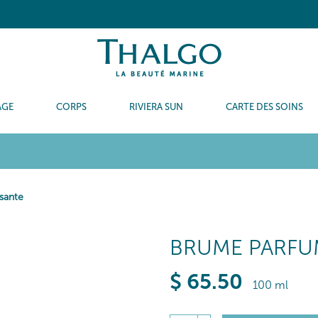
AGE
CORPS
RIVIERA SUN
CARTE DES SOINS
sante
BRUME PARFU
$
65
.50
100 ml