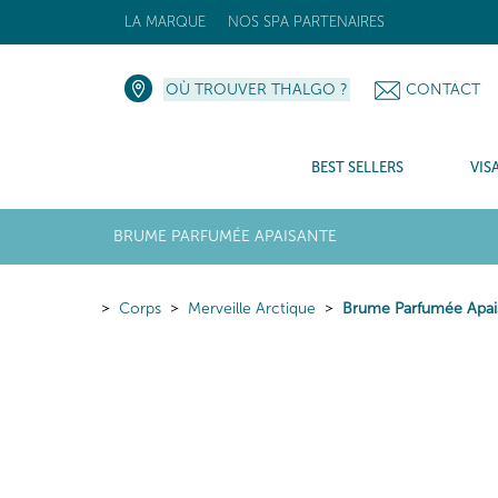
LA MARQUE
NOS SPA PARTENAIRES
OÙ TROUVER THALGO ?
CONTACT
BEST SELLERS
VIS
BRUME PARFUMÉE APAISANTE
Corps
Merveille Arctique
Brume Parfumée Apai