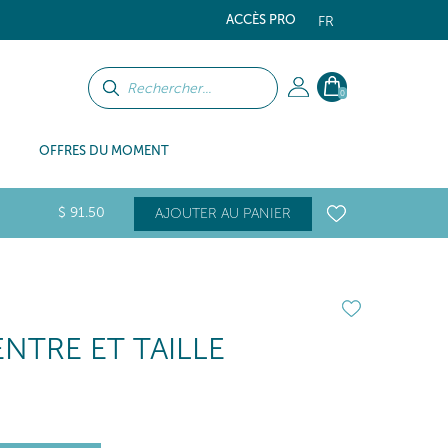
ACCÈS PRO
FR
0
OFFRES DU MOMENT
$
91
.50
AJOUTER AU PANIER
NTRE ET TAILLE