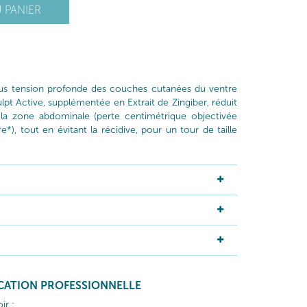
 PANIER
us tension profonde des couches cutanées du ventre
culpt Active, supplémentée en Extrait de Zingiber, réduit
 la zone abdominale (perte centimétrique objectivée
*), tout en évitant la récidive, pour un tour de taille
ICATION PROFESSIONNELLE
ir :