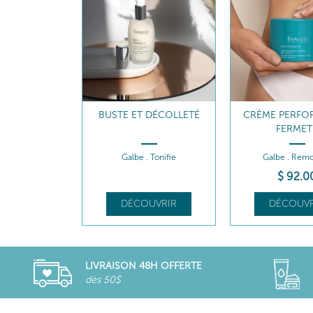
BUSTE ET DÉCOLLETÉ
CRÈME PERFO
FERMET
Galbe . Tonifie
Galbe . Rem
$
92
.0
DÉCOUVRIR
DÉCOUVR
LIVRAISON 48H OFFERTE
dès 50$