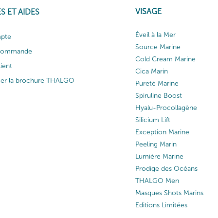
VISAGE
S ET AIDES
Éveil à la Mer
pte
Source Marine
 commande
Cold Cream Marine
lient
Cica Marin
ger la brochure THALGO
Pureté Marine
Spiruline Boost
Hyalu-Procollagène
Silicium Lift
Exception Marine
Peeling Marin
Lumière Marine
Prodige des Océans
THALGO Men
Masques Shots Marins
Editions Limitées