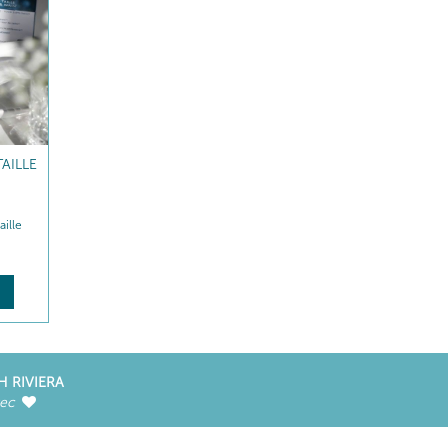
AILLE
aille
H RIVIERA
vec