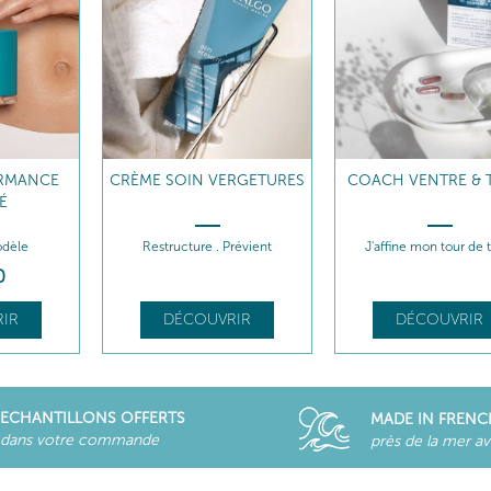
RMANCE
CRÈME SOIN VERGETURES
COACH VENTRE & T
É
odèle
Restructure . Prévient
J'affine mon tour de t
0
IR
DÉCOUVRIR
DÉCOUVRIR
ECHANTILLONS OFFERTS
MADE IN FRENC
dans votre commande
près de la mer a