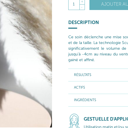
+
AJOUTER AU
1
-
DESCRIPTION
Ce soin déclenche une mise so
et de la taille. La technologie S
significativement le volume de
jusqu’à -4cm au niveau du ventre
gainé et affiné.
RÉSULTATS
ACTIFS
INGRÉDIENTS
GESTUELLE D'APPL
Utilisation matin et/ou so