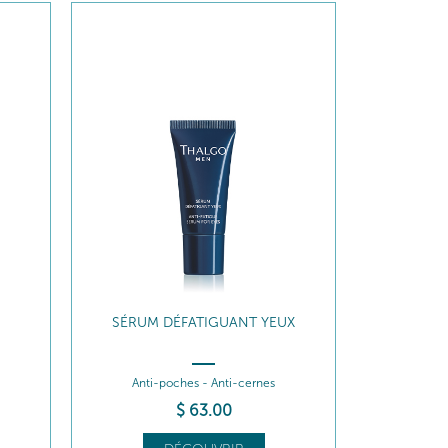
UX
SOIN HYDRATANT INTENSE
Hydrate - Ressource
$
84
.00