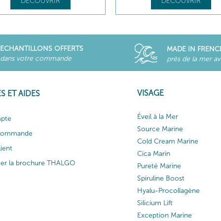
DÉCOUVRIR
DÉCOUVRIR
ECHANTILLONS OFFERTS
MADE IN FRENC
dans votre commande
près de la mer a
VISAGE
S ET AIDES
Éveil à la Mer
pte
Source Marine
 commande
Cold Cream Marine
lient
Cica Marin
ger la brochure THALGO
Pureté Marine
Spiruline Boost
Hyalu-Procollagène
Silicium Lift
Exception Marine