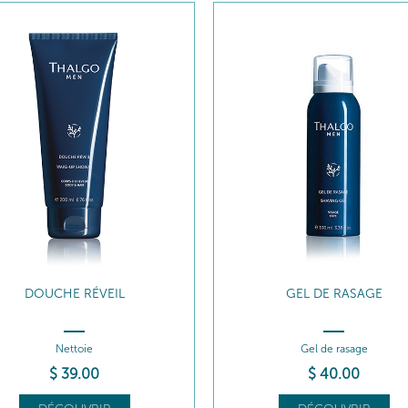
GEL DE RASAGE
SÉRUM DÉFATIGUANT YE
Gel de rasage
Anti-poches - Anti-cernes
$
40
.00
$
63
.00