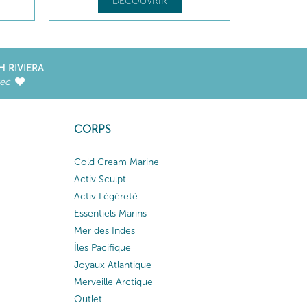
DÉCOUVRIR
H RIVIERA
vec
CORPS
Cold Cream Marine
Activ Sculpt
Activ Légèreté
Essentiels Marins
Mer des Indes
Îles Pacifique
Joyaux Atlantique
Merveille Arctique
Outlet