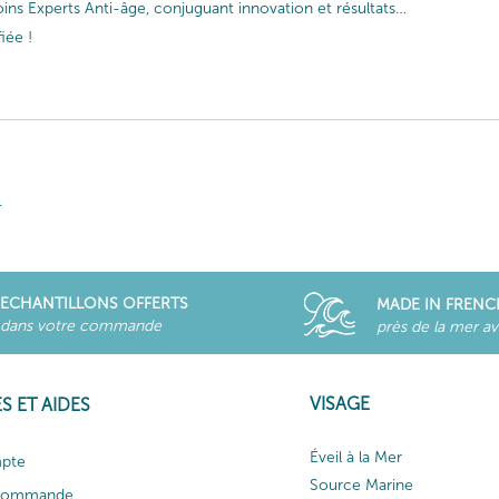
ins Experts Anti-âge, conjuguant innovation et résultats…
iée !
.
ECHANTILLONS OFFERTS
MADE IN FRENC
dans votre commande
près de la mer a
VISAGE
S ET AIDES
Éveil à la Mer
pte
Source Marine
 commande