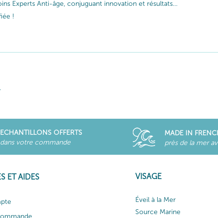
ins Experts Anti-âge, conjuguant innovation et résultats…
iée !
.
ECHANTILLONS OFFERTS
MADE IN FRENC
dans votre commande
près de la mer a
VISAGE
S ET AIDES
Éveil à la Mer
pte
Source Marine
 commande