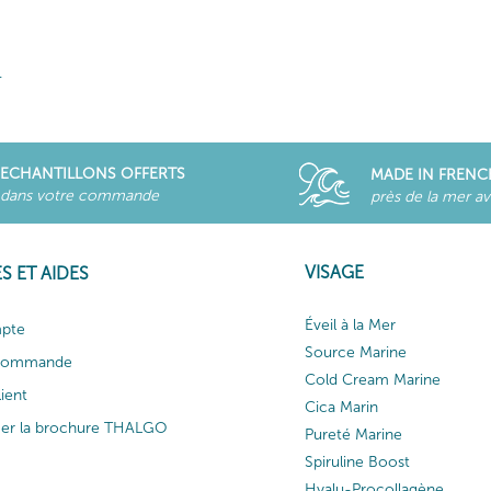
.
ECHANTILLONS OFFERTS
MADE IN FRENC
dans votre commande
près de la mer a
VISAGE
S ET AIDES
Éveil à la Mer
pte
Source Marine
 commande
Cold Cream Marine
lient
Cica Marin
ger la brochure THALGO
Pureté Marine
Spiruline Boost
Hyalu-Procollagène