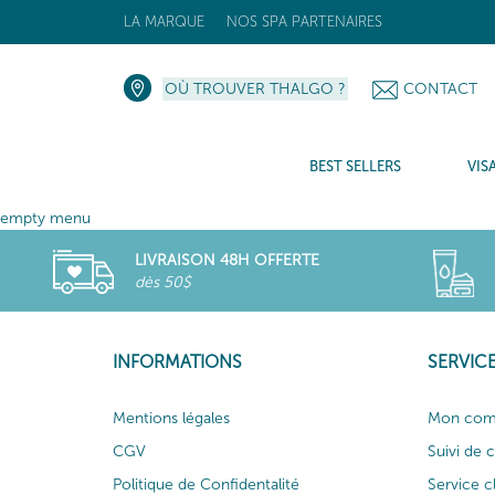
LA MARQUE
NOS SPA PARTENAIRES
OÙ TROUVER THALGO ?
CONTACT
BEST SELLERS
VIS
empty menu
LIVRAISON 48H OFFERTE
dès 50$
INFORMATIONS
SERVICE
Mentions légales
Mon com
CGV
Suivi de
Politique de Confidentalité
Service c