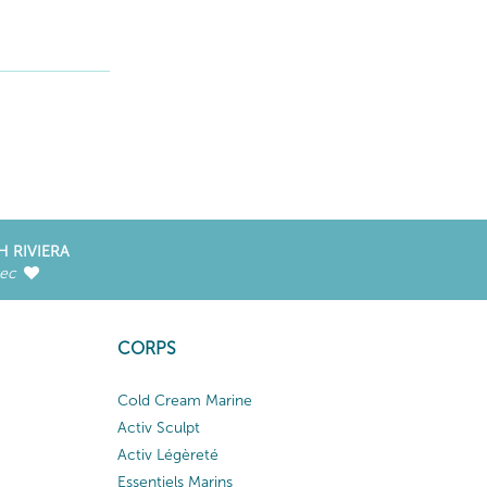
H RIVIERA
vec
CORPS
Cold Cream Marine
Activ Sculpt
Activ Légèreté
Essentiels Marins