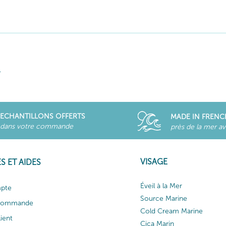
.
ECHANTILLONS OFFERTS
MADE IN FRENC
dans votre commande
près de la mer a
VISAGE
S ET AIDES
Éveil à la Mer
pte
Source Marine
 commande
Cold Cream Marine
lient
Cica Marin