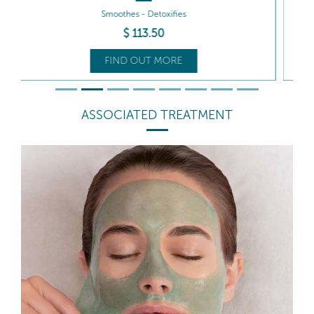
Smoothes - Boosts radiance
$
102
.50
FIND OUT MORE
ASSOCIATED TREATMENT