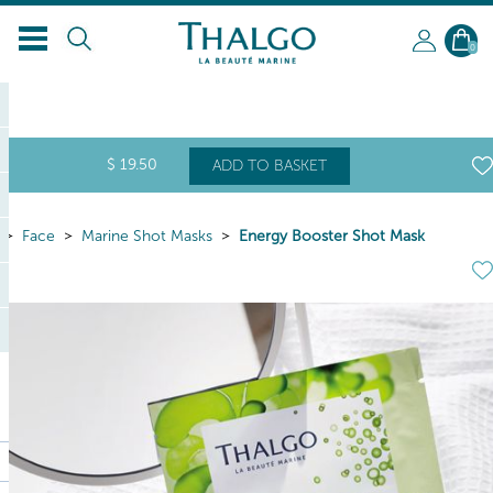
EN
0
$
19
.50
ADD TO BASKET
Face
Marine Shot Masks
Energy Booster Shot Mask