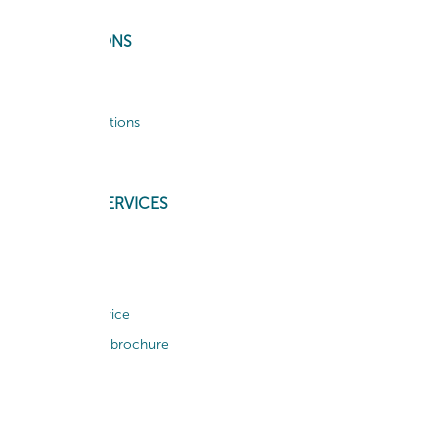
INFORMATIONS
Legal Notices
Terms & Conditions
Privacy Policy
HELP AND SERVICES
My Account
Order Tracking
Customer Service
Download our brochure