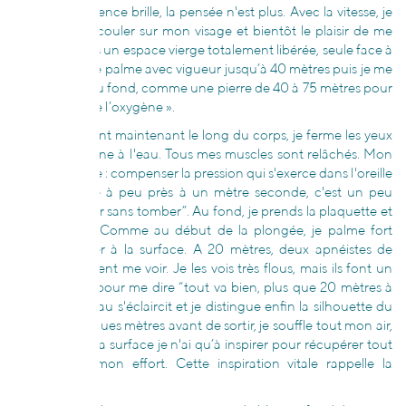
où je vais le silence brille, la pensée n'est plus. Avec la vitesse, je
sens le fluide couler sur mon visage et bientôt le plaisir de me
retrouver dans un espace vierge totalement libérée, seule face à
l’immensité. Je palme avec vigueur jusqu’à 40 mètres puis je me
laisse couler au fond, comme une pierre de 40 à 75 mètres pour
économiser de l’oxygène ».
« Mes bras sont maintenant le long du corps, je ferme les yeux
et m'abandonne à l'eau. Tous mes muscles sont relâchés. Mon
unique pensée : compenser la pression qui s'exerce dans l'oreille
interne. Je file à peu près à un mètre seconde, c'est un peu
comme “glisser sans tomber”. Au fond, je prends la plaquette et
me retourne. Comme au début de la plongée, je palme fort
pour remonter à la surface. A 20 mètres, deux apnéistes de
sécurité viennent me voir. Je les vois très flous, mais ils font un
bruit comme pour me dire “tout va bien, plus que 20 mètres à
remonter”. L'eau s'éclaircit et je distingue enfin la silhouette du
bateau. Quelques mètres avant de sortir, je souffle tout mon air,
de sorte qu’à la surface je n'ai qu’à inspirer pour récupérer tout
de suite de mon effort. Cette inspiration vitale rappelle la
naissance.