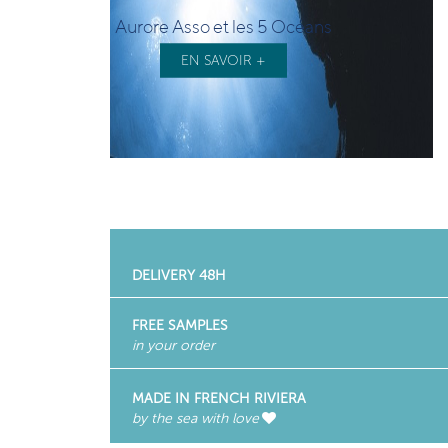
Aurore Asso et les 5 Océans
EN SAVOIR +
DELIVERY 48H
FREE SAMPLES
in your order
MADE IN FRENCH RIVIERA
by the sea with love