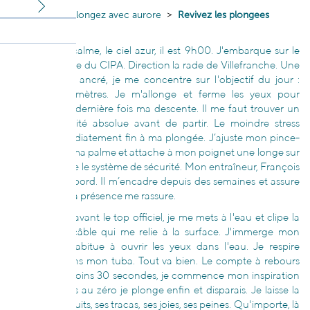
Thalgo
Plongez avec aurore
Revivez les plongees
d'Aurore
« La mer est calme, le ciel azur, il est 9h00. J'embarque sur le
zodiaque jaune du CIPA. Direction la rade de Villefranche. Une
fois le bateau ancré, je me concentre sur l'objectif du jour :
atteindre 75 mètres. Je m'allonge et ferme les yeux pour
visualiser une dernière fois ma descente. Il me faut trouver un
état de sérénité absolue avant de partir. Le moindre stress
mettrait immédiatement fin à ma plongée. J’ajuste mon pince-
nez, chausse ma palme et attache à mon poignet une longe sur
laquelle repose le système de sécurité. Mon entraîneur, François
Gautier est à bord. Il m’encadre depuis des semaines et assure
ma sécurité. Sa présence me rassure.
Trois minutes avant le top officiel, je me mets à l'eau et clipe la
longe sur le câble qui me relie à la surface. J'immerge mon
visage et m'habitue à ouvrir les yeux dans l'eau. Je respire
lentement dans mon tuba. Tout va bien. Le compte à rebours
est lancé. A moins 30 secondes, je commence mon inspiration
maximale, puis au zéro je plonge enfin et disparais. Je laisse la
surface, ses bruits, ses tracas, ses joies, ses peines. Qu'importe, là