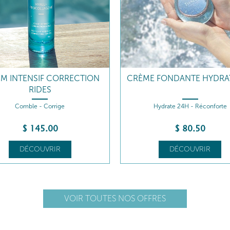
M INTENSIF CORRECTION
CRÈME FONDANTE HYDRA
RIDES
Comble - Corrige
Hydrate 24H - Réconforte
$
145
.00
$
80
.50
DÉCOUVRIR
DÉCOUVRIR
VOIR TOUTES NOS OFFRES